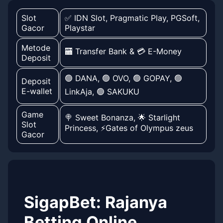
Slot
✅ IDN Slot, Pragmatic Play, PGSoft,
Gacor
Playstar
Metode
🏧 Transfer Bank & 💳 E-Money
Deposit
🟢 DANA, 🟢 OVO, 🟢 GOPAY, 🟢
Deposit
E-wallet
LinkAja, 🟢 SAKUKU
Game
🍭 Sweet Bonanza, 🌟 Starlight
Slot
Princess, ⚡Gates of Olympus zeus
Gacor
SigapBet: Rajanya
Betting Online