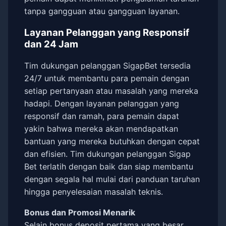
tanpa gangguan atau gangguan layanan.
Layanan Pelanggan yang Responsif
dan 24 Jam
Tim dukungan pelanggan SigapBet tersedia
24/7 untuk membantu para pemain dengan
setiap pertanyaan atau masalah yang mereka
hadapi. Dengan layanan pelanggan yang
responsif dan ramah, para pemain dapat
yakin bahwa mereka akan mendapatkan
bantuan yang mereka butuhkan dengan cepat
dan efisien. Tim dukungan pelanggan Sigap
Bet terlatih dengan baik dan siap membantu
dengan segala hal mulai dari panduan taruhan
hingga penyelesaian masalah teknis.
Bonus dan Promosi Menarik
Selain bonus deposit pertama yang besar,